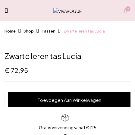
0
Home
Shop
Tassen
Zwarte leren tas Lucia
Zwarte leren tas Lucia
€
72,95
Zwarte
Toevoegen Aan Winkelwagen
leren
tas
Lucia
aantal
Gratis verzending vanaf €125