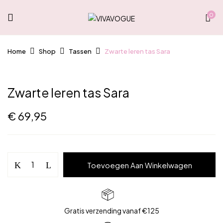
0
Home
Shop
Tassen
Zwarte leren tas Sara
Zwarte leren tas Sara
€
69,95
Zwarte
Toevoegen Aan Winkelwagen
leren
tas
Sara
aantal
Gratis verzending vanaf €125