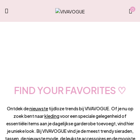
0
FIND YOUR FAVORITES ♡
Ontdek de
nieuwste
tijdloze trends bij VIVAVOGUE. Of je nu op
zoek bent naar
kleding
voor een speciale gelegenheid of
essentiële items aan je dagelijkse garderobe toevoegt, vind hier
je unieke look. Bij VIVAVOGUE vind je de meest trendy sieraden,
tassen
, de nieuwste mode, de leukste
accessoires
en de mooiste