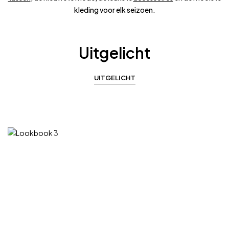
kleding voor elk seizoen.
Uitgelicht
UITGELICHT
Discover Your
Style
New Items