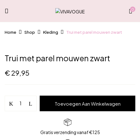
0
Home
Shop
Kleding
Trui met parel mouwen zwart
Trui met parel mouwen zwart
€
29,95
Trui
Toevoegen Aan Winkelwagen
met
parel
mouwen
zwart
Gratis verzending vanaf €125
aantal