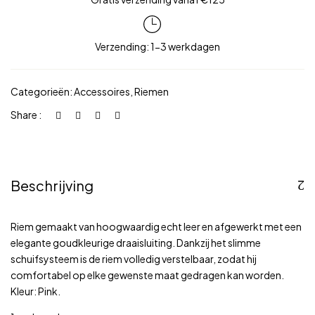
aantal
Verzending: 1-3 werkdagen
Categorieën:
Accessoires
,
Riemen
Share :
Beschrijving
Riem gemaakt van hoogwaardig echt leer en afgewerkt met een
elegante goudkleurige draaisluiting. Dankzij het slimme
schuifsysteem is de riem volledig verstelbaar, zodat hij
comfortabel op elke gewenste maat gedragen kan worden.
Kleur: Pink.