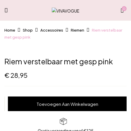
0
Home
Shop
Accessoires
Riemen
Riem verstelbaar
met gesp pink
Riem verstelbaar met gesp pink
€
28,95
Riem
Toevoegen Aan Winkelwagen
verstelbaar
met
gesp
pink
Gratis verzending vanaf €125