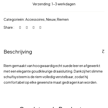
Verzending: 1-3 werkdagen
Categorieën:
Accessoires
,
Nieuw
,
Riemen
Share :
Beschrijving
Riem gemaakt van hoogwaardig echt suede leer en afgewerkt
met een elegante goudkleurige draaisluiting. Dankzij het slimme
schuifsysteem is de riem volledig verstelbaar, zodat hij
comfortabel op elke gewenste maat gedragen kan worden.