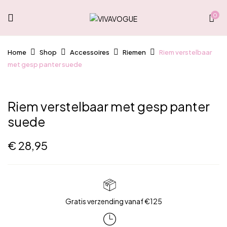
0
Home
Shop
Accessoires
Riemen
Riem verstelbaar
met gesp panter suede
Riem verstelbaar met gesp panter
suede
€
28,95
Gratis verzending vanaf €125