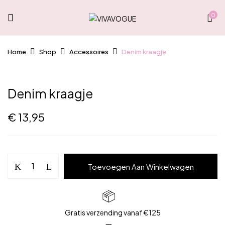
0
Home
Shop
Accessoires
Denim kraagje
Denim kraagje
€
13,95
Denim
Toevoegen Aan Winkelwagen
kraagje
aantal
Gratis verzending vanaf €125